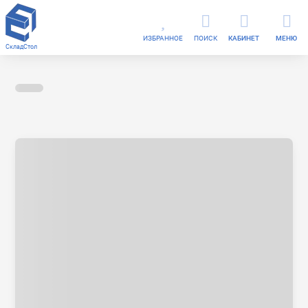
ИЗБРАННОЕ
ПОИСК
КАБИНЕТ
МЕНЮ
СкладСтол